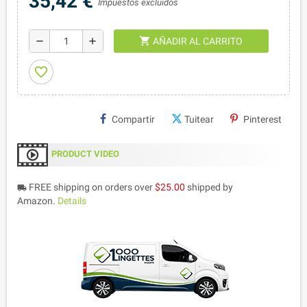
35,42 €
Impuestos excluidos
shopping_cart
remove
add
AÑADIR AL CARRITO
favorite_border
Compartir
Tuitear
Pinterest
PRODUCT VIDEO
FREE shipping on orders over
$25.00
shipped by
local_shipping
Amazon.
Details