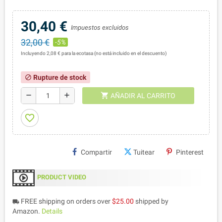
30,40 €
Impuestos excluidos
32,00 €
-5%
Incluyendo 2,08 € para la ecotasa (no está incluido en el descuento)
Rupture de stock
block
shopping_cart
remove
add
AÑADIR AL CARRITO
favorite_border
Compartir
Tuitear
Pinterest
PRODUCT VIDEO
FREE shipping on orders over
$25.00
shipped by
local_shipping
Amazon.
Details