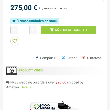
275,00 €
Impuestos excluidos
Últimas unidades en stock
notifications_active
shopping_cart
remove
add
AÑADIR AL CARRITO
favorite_border
Compartir
Tuitear
Pinterest
PRODUCT VIDEO
FREE shipping on orders over
$25.00
shipped by
local_shipping
Amazon.
Details