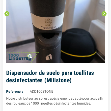
chevron_left
chevron_right
Dispensador de suelo para toallitas
desinfectantes (Millstone)
Referencia
ADD100STONE
Notre distributeur au sol est spécialement adapté pour accueillir
des rouleaux de 1000 lingettes désinfectantes humides.