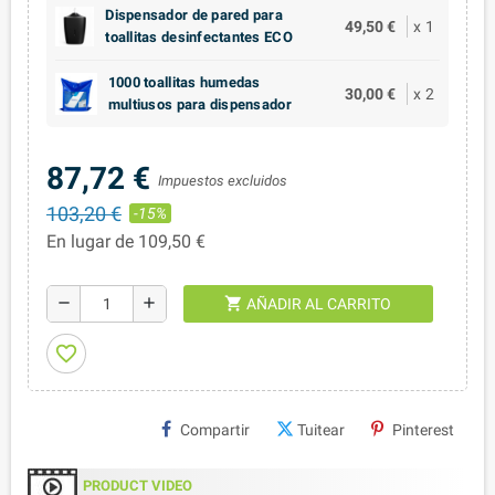
Dispensador de pared para
49,50 €
x
1
toallitas desinfectantes ECO
1000 toallitas humedas
30,00 €
x
2
multiusos para dispensador
87,72 €
Impuestos excluidos
103,20 €
-15%
En lugar de 109,50 €
shopping_cart
remove
add
AÑADIR AL CARRITO
favorite_border
Compartir
Tuitear
Pinterest
PRODUCT VIDEO