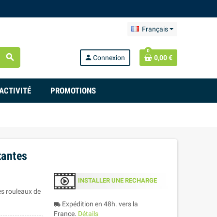
Français
0
search
person
Connexion
0,00 €
ACTIVITÉ
PROMOTIONS
tantes
INSTALLER UNE RECHARGE
es rouleaux de
Expédition en 48h. vers la
local_shipping
France.
Détails