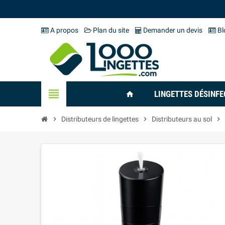
A propos
Plan du site
Demander un devis
Bl
view_headline
LINGETTES DÉSINF
home
chevron_right
Distributeurs de lingettes
chevron_right
Distributeurs au sol
chevron_right