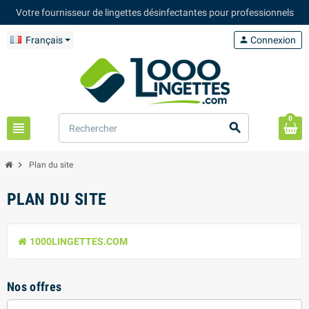
Votre fournisseur de lingettes désinfectantes pour professionnels
Français
person
Connexion
0
view_headline
search
chevron_right
Plan du site
PLAN DU SITE
1000LINGETTES.COM
Nos offres