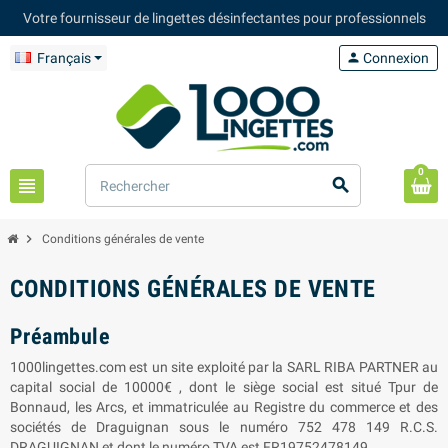
Votre fournisseur de lingettes désinfectantes pour professionnels
Français
person
Connexion
0
view_headline
search
chevron_right
Conditions générales de vente
CONDITIONS GÉNÉRALES DE VENTE
Préambule
1000lingettes.com est un site exploité par la SARL
RIBA PARTNER
au
capital social de 10000€ , dont le siège social est situé Tpur de
Bonnaud, les Arcs
,
et immatriculée au Registre du commerce et des
sociétés de Draguignan sous le numéro 752 478 149 R.C.S.
DRAGUIGNAN
et dont le numéro TVA est FR19752478149.