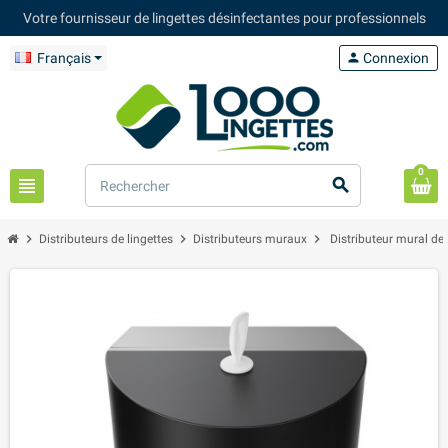
Votre fournisseur de lingettes désinfectantes pour professionnels
Français
person
Connexion
0
view_headline
search
chevron_right
chevron_right
chevron_right
Distributeurs de lingettes
Distributeurs muraux
Distributeur mural de 