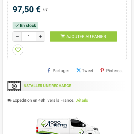
97,50 €
HT
En stock
check
shopping_cart
remove
add
AJOUTER AU PANIER
favorite_border
Partager
Tweet
Pinterest
INSTALLER UNE RECHARGE
Expédition en 48h. vers la France.
Détails
local_shipping