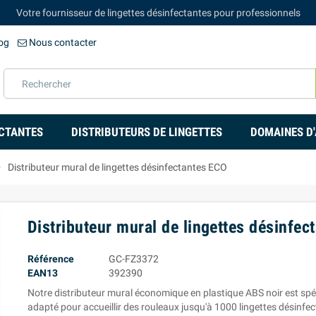
Votre fournisseur de lingettes désinfectantes pour professionnels
og
Nous contacter
ECTANTES
DISTRIBUTEURS DE LINGETTES
DOMAINES D'
right
Distributeur mural de lingettes désinfectantes ECO
Distributeur mural de lingettes désinfec
Référence
GC-FZ3372
EAN13
392390
Notre distributeur mural économique en plastique ABS noir est sp
adapté pour accueillir des rouleaux jusqu'à 1000 lingettes désinfe