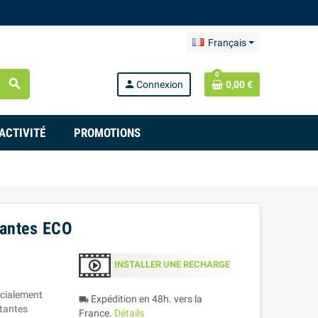
Français
0
search
person
Connexion
0,00 €
ACTIVITÉ
PROMOTIONS
tantes ECO
INSTALLER UNE RECHARGE
écialement
Expédition en 48h. vers la
local_shipping
ctantes
France.
Détails