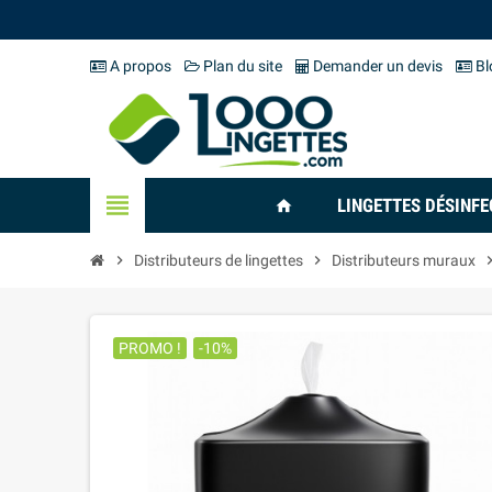
A propos
Plan du site
Demander un devis
Bl
view_headline
LINGETTES DÉSINF
home
chevron_right
Distributeurs de lingettes
chevron_right
Distributeurs muraux
chevron_
PROMO !
-10%