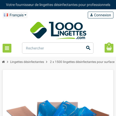
Votre fournisseur de lingettes désinfectantes pour professionnels
Français
person
Connexion
0
view_headline
search
chevron_right
chevron_right
Lingettes désinfectantes
2 x 1500 lingettes désinfectantes pour surface