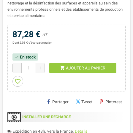
nettoyage et la désinfection des surfaces et appareils au sein des
environnements professionnels et des établissements de production
et service alimentaires.
87,28 €
HT
Dont 2,08 € d'éco-participation
En stock
check
shopping_cart
remove
add
AJOUTER AU PANIER
favorite_border
Partager
Tweet
Pinterest
INSTALLER UNE RECHARGE
Expédition en 48h. vers la France.
Détails
local_shipping