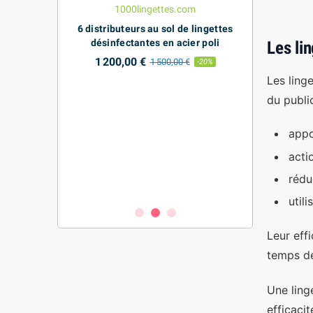
6 distributeurs au sol de lingettes
désinfectantes en acier poli
Les li
1 200,00 €
1 500,00 €
-20%
Les ling
du publi
ectantes Mains
Boîte d
es
désinfectant
appo
appareil
 €
-5%
environnem
acti
ali
rédu
8,71
util
Leur eff
temps de
Une ling
efficacit