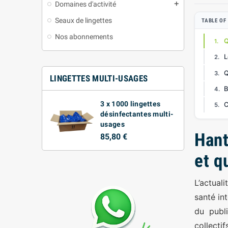
Domaines d'activité
add
Seaux de lingettes
TABLE OF
Nos abonnements
Q
L
Q
LINGETTES MULTI-USAGES
B
3 x 1000 lingettes
C
désinfectantes multi-
usages
Hant
85,80 €
et q
L’actuali
santé in
du publi
collectif