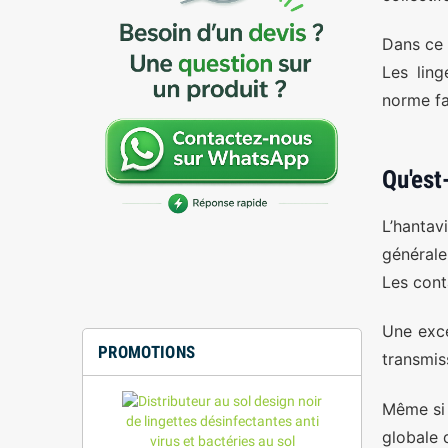
Dans ce 
Les ling
norme fau
Qu'est
L’hantav
générale
Les cont
Une exce
PROMOTIONS
transmis
Même si 
globale 