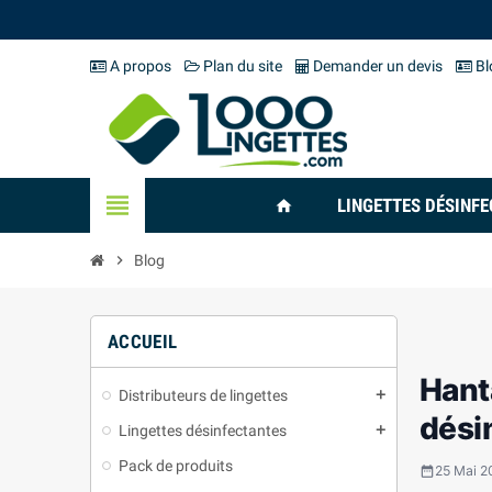
A propos
Plan du site
Demander un devis
Bl
view_headline
LINGETTES DÉSINF
home
chevron_right
Blog
ACCUEIL
Hanta
Distributeurs de lingettes
add
dési
Lingettes désinfectantes
add
Pack de produits
25 Mai 2
date_range