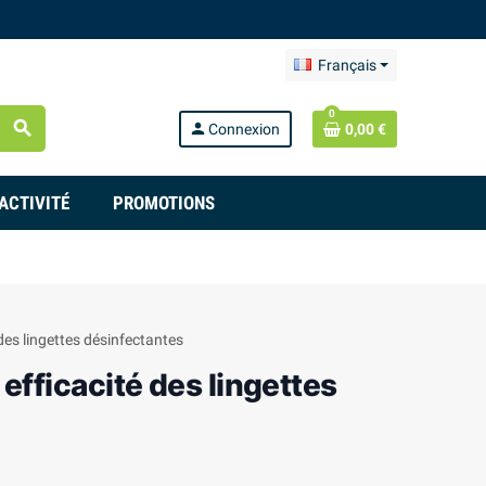
Français
0
search
person
Connexion
0,00 €
ACTIVITÉ
PROMOTIONS
 efficacité des lingettes