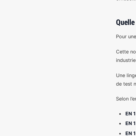
Quelle
Pour une 
Cette no
industrie
Une ling
de test 
Selon l’
EN 
EN 
EN 