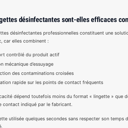
ngettes désinfectantes sont-elles efficaces cont
ettes désinfectantes professionnelles constituent une solut
c, car elles combinent :
e 200 lingettes
1000 lingettes désinfectantes Mains
es pour surfaces et
et Surfaces
rt contrôlé du produit actif
s (compatible en
30,40 €
32,00 €
-5%
ents de production
on mécanique d’essuyage
mentaires)
ction des contaminations croisées
 €
9,27 €
-6%
isation rapide sur les points de contact fréquents
icacité dépend toutefois moins du format « lingette » que d
 contact indiqué par le fabricant.
ette utilisée quelques secondes sans respecter son temps d
é.