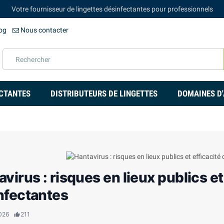
Votre fournisseur de lingettes désinfectantes pour professionnels
og
Nous contacter
ECTANTES
DISTRIBUTEURS DE LINGETTES
DOMAINES D'
virus : risques en lieux publics et
nfectantes
026
211
thumb_up_alt