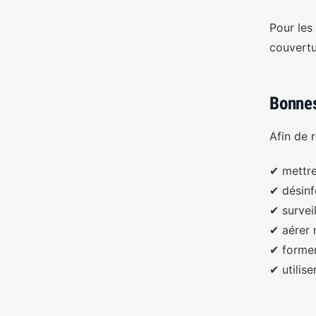
Pour les
couvertu
Bonnes
Afin de r
✔ mettre
✔ désinf
✔ survei
✔ aérer 
✔ former
✔ utilis