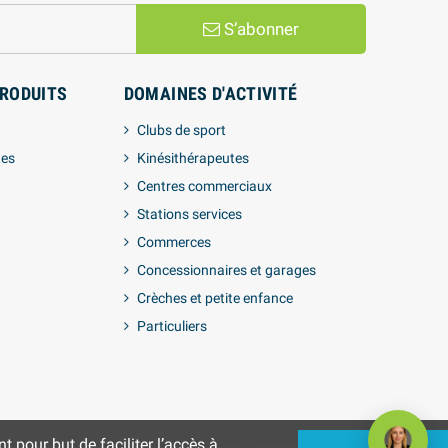
S’abonner
PRODUITS
DOMAINES D'ACTIVITÉ
Clubs de sport
tes
Kinésithérapeutes
Centres commerciaux
Stations services
Commerces
Concessionnaires et garages
Crèches et petite enfance
Particuliers
 pour but de faciliter l’accès à