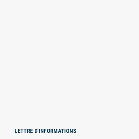
e 200 lingettes
1000 lingettes désinfectantes Mains
es pour surfaces et
et Surfaces
s (compatible en
30,40 €
32,00 €
-5%
ents de production
mentaires)
 €
9,27 €
-6%
LETTRE D'INFORMATIONS