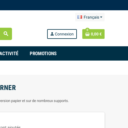
Français
0
search
person
Connexion
0,00 €
ACTIVITÉ
PROMOTIONS
ORNER
version papier et sur de nombreux supports.
eront ajoutés.