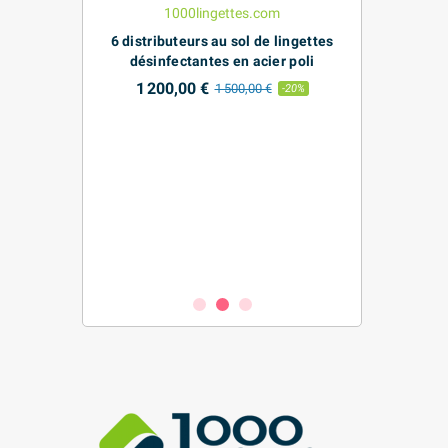
6 distributeurs au sol de lingettes
désinfectantes en acier poli
1 200,00 €
1 500,00 €
-20%
ectantes Mains
Boîte d
es
désinfectant
appareil
 €
-5%
environnem
ali
8,71