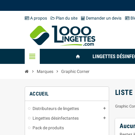
A propos
Plan du site
Demander un devis
Bl
view_headline
LINGETTES DÉSINF
home
chevron_right
Marques
chevron_right
Graphic Corner
LISTE
ACCUEIL
Graphic Cor
Distributeurs de lingettes
add
Lingettes désinfectantes
add
Aucun
Pack de produits
Restez à