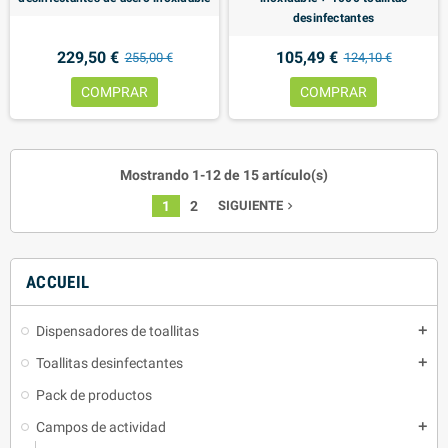
desinfectantes
229,50 €
105,49 €
255,00 €
124,10 €
COMPRAR
COMPRAR
Mostrando 1-12 de 15 artículo(s)
1
2
SIGUIENTE
navigate_next
ACCUEIL
Dispensadores de toallitas
add
Toallitas desinfectantes
add
Pack de productos
Campos de actividad
add